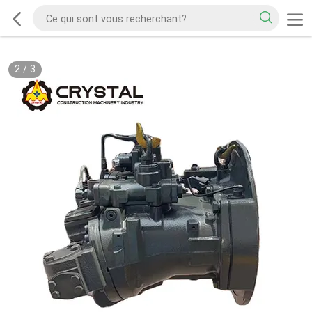
2
/
3