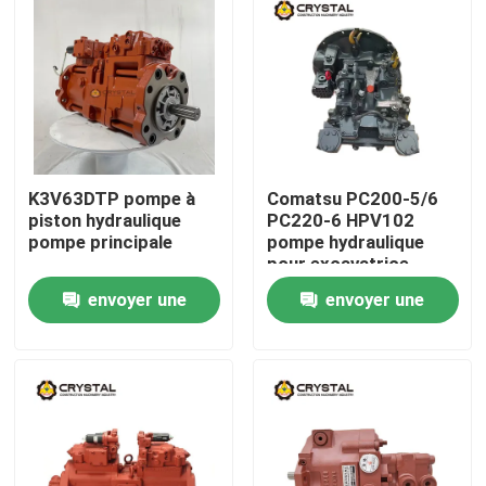
K3V63DTP pompe à
Comatsu PC200-5/6
piston hydraulique
PC220-6 HPV102
pompe principale
pompe hydraulique
pour excavatrice
remplacée par
envoyer une
envoyer une
l'importation originale
À la maison
demande
demande
Produits
Vidéos