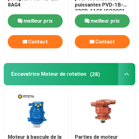
8AG4
puissantes PVD-1B-
32CP-11G5 ISO9001
Moteur hydraulique d'entraînement
meilleur prix
meilleur prix
Excavatrice Pièce jointe
Contact
Contact
Moteur hydraulique de déplacement de bulldozer
Moteur de déplacement à perceuse rotative
Excavatrice Moteur de rotation
(28)
Moteur de déplacement du chargeur de charrue
Moteur à bascule de la
Parties de moteur