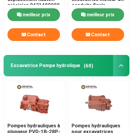
précision 8431499900
conduite finale
moteur de marche
meilleur prix
meilleur prix
Excavatrice Pompe hydrolique
Excavatrice Moteur de rotation
Contact
Contact
Valve de Control d'excavatrice
Excavatrice Pompe hydrolique
(60)
Réducteur d'oscillation
Réducteur de voyage
Moteur hydraulique cycloïde
Pompes hydrauliques à
Pompes hydrauliques
Moteur hydraulique à direction de glissement
plongeur PVD-1B-28P-
pour excavatrices