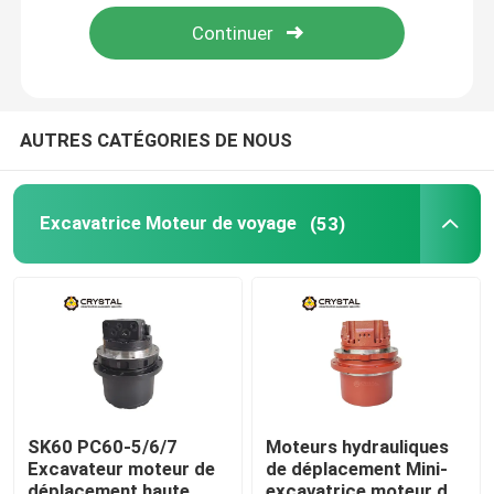
À propos de nous
Visite de l'usine
AUTRES CATÉGORIES DE NOUS
Contrôle de la qualité
Excavatrice Moteur de voyage
(53)
Nous contacter
Nouvelles
Demandez un devis
SK60 PC60-5/6/7
Moteurs hydrauliques
Excavateur moteur de
de déplacement Mini-
Excavatrice Moteur de voyage
déplacement haute
excavatrice moteur de