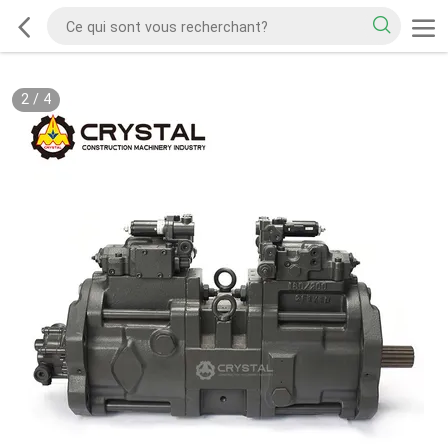
2
/
4