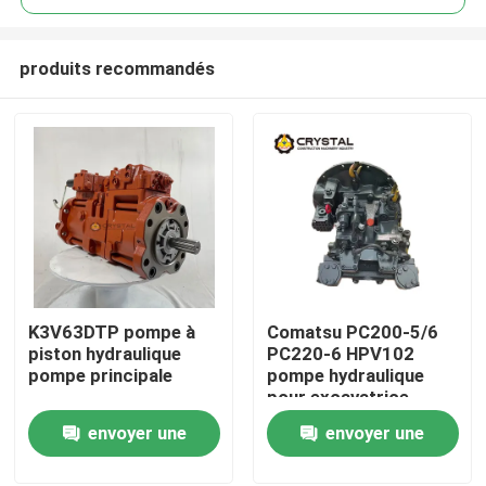
produits recommandés
K3V63DTP pompe à
Comatsu PC200-5/6
À la maison
piston hydraulique
PC220-6 HPV102
pompe principale
pompe hydraulique
pour excavatrice
Produits
remplacée par
envoyer une
envoyer une
l'importation originale
demande
demande
Vidéos