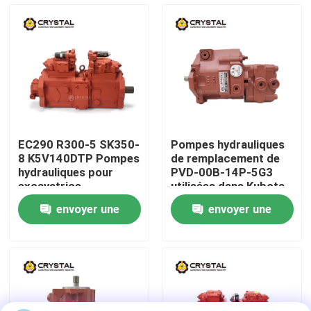
À propos de nous
Visite de l'usine
Contrôle de la qualité
EC290 R300-5 SK350-
Pompes hydrauliques
8 K5V140DTP Pompes
de remplacement de
Nous contacter
hydrauliques pour
PVD-00B-14P-5G3
excavatrice
utilisées dans Kubota
LC10V00029F3
15 Revo 17
envoyer une
envoyer une
Nouvelles
demande
demande
Demandez un devis
Excavatrice Moteur de voyage