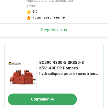
Huangpu District, Guangzhou
,Chine
5.0
Fournisseur vérifié
Regardez plus
EC290 R300-5 SK350-8
K5V140DTP Pompes
hydrauliques pour excavatrice
LC10V00029F3
Continuer