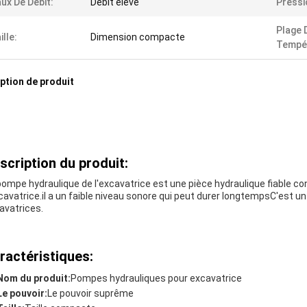
ux De Débit:
Débit élevé
Pressi
Plage 
ille:
Dimension compacte
Tempé
ption de produit
scription du produit:
pompe hydraulique de l'excavatrice est une pièce hydraulique fiable c
xcavatrice.il a un faible niveau sonore qui peut durer longtempsC'est u
avatrices.
ractéristiques:
Nom du produit:
Pompes hydrauliques pour excavatrice
Le pouvoir:
Le pouvoir suprême