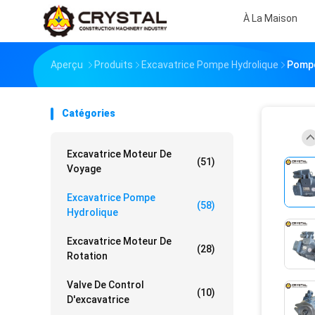
À La Maison
Aperçu
Produits
Excavatrice Pompe Hydrolique
Pompe
Catégories
Excavatrice Moteur De
(51)
Voyage
Excavatrice Pompe
(58)
Hydrolique
Excavatrice Moteur De
(28)
Rotation
Valve De Control
(10)
D'excavatrice