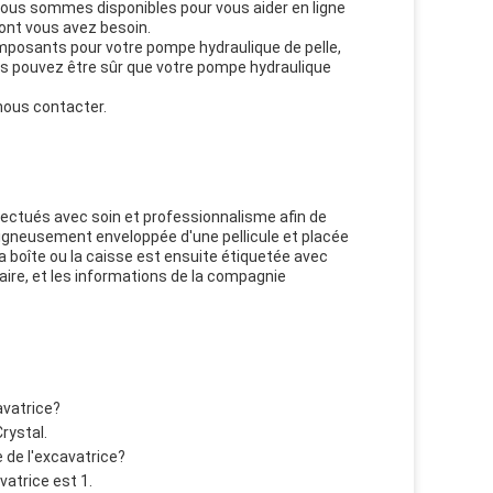
.Nous sommes disponibles pour vous aider en ligne
dont vous avez besoin.
posants pour votre pompe hydraulique de pelle,
us pouvez être sûr que votre pompe hydraulique
 nous contacter.
fectués avec soin et professionnalisme afin de
oigneusement enveloppée d'une pellicule et placée
 boîte ou la caisse est ensuite étiquetée avec
taire, et les informations de la compagnie
avatrice?
rystal.
 de l'excavatrice?
atrice est 1.