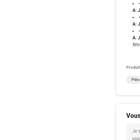
A: 
A: 
A: 
fil
Produit
Pièc
Vous
Je 
vous