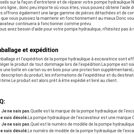
seils sur la façon d'entretenir et de réparer votre pompe hydraulique
hors ligne., donc peu importe où vous êtes, vous pouvez obtenir l'aide 
s offrons également une large gamme de pièces détachées et de com
n que vous puissiez la maintenir en fonctionnement au mieux.Donc vo
avateur continuera à fonctionner comme prévu.
vous avez besoin d'aide pour votre pompe hydraulique, n'hésitez pas à
ballage et expédition
mballage et l'expédition de la pompe hydraulique à excavatrice sont ef
téger le produit de tout dommage lors de l'expédition.La pompe est s
s une boîte en carton ou en bois pour une protection supplémentaireLa
 description du produit, les informations de l'expéditeur et du destina
time.Le produit est alors prêt à être expédié et livré au client..
Q:
- Je ne sais pas.
Quelle est la marque de la pompe hydraulique de l'exc
Je suis désolé.
La pompe hydraulique de l'excavateur est une marque C
- Je ne sais pas.
Quel est le numéro de modèle de la pompe hydraulique
Je suis désolé.
Le numéro de modèle de la pompe hydraulique de l'excav