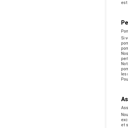
est
Pe
Pom
Si 
pom
pom
Nos
per
Not
pom
les
Pou
As
Ass
Nou
exc
et 