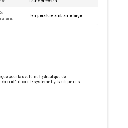
on:
Haute pression
De
Température ambiante large
rature:
onçue pour le système hydraulique de
n choix idéal pour le système hydraulique des