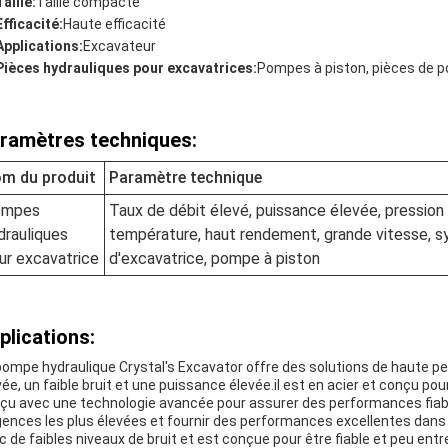
Taille:
Taille compacte
Efficacité:
Haute efficacité
Applications:
Excavateur
Pièces hydrauliques pour excavatrices:
Pompes à piston, pièces de 
ramètres techniques:
m du produit
Paramètre technique
ompes
Taux de débit élevé, puissance élevée, pression é
drauliques
température, haut rendement, grande vitesse, s
ur excavatrice
d'excavatrice, pompe à piston
plications:
pompe hydraulique Crystal's Excavator offre des solutions de haute pe
vée, un faible bruit et une puissance élevée.il est en acier et conçu po
çu avec une technologie avancée pour assurer des performances fiable
gences les plus élevées et fournir des performances excellentes dans
c de faibles niveaux de bruit et est conçue pour être fiable et peu en