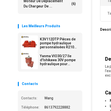
Ta
Moteur De Déplacement
(6)
Du Chargeur De ...
Ta
Les Meilleurs Produits
Descri
K3V112DTP Pièces de
pompe hydraulique
personnalisées R210
EC210 EC240 pompe à
plongeur
Yanma VIO30/27 île
De
d'Ishikawa 30V pompe
hydraulique pour
La 
excavatrice PVD-0B-
l'e
34p
exc
Contacts
Ca
Contacts:
Wang
Téléphone:
8613792228882