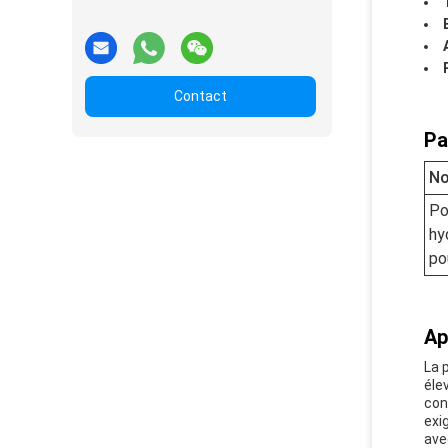
Contact
Pa
No
P
hy
po
Ap
La 
éle
con
exi
ave