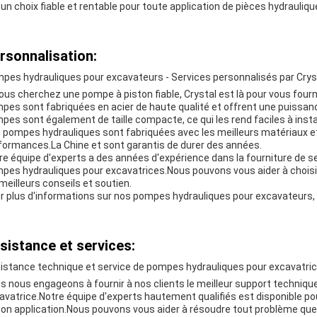
 un choix fiable et rentable pour toute application de pièces hydrauliqu
rsonnalisation:
pes hydrauliques pour excavateurs - Services personnalisés par Crys
vous cherchez une pompe à piston fiable, Crystal est là pour vous four
pes sont fabriquées en acier de haute qualité et offrent une puissan
pes sont également de taille compacte, ce qui les rend faciles à insta
 pompes hydrauliques sont fabriquées avec les meilleurs matériaux e
formances.La Chine et sont garantis de durer des années.
re équipe d'experts a des années d'expérience dans la fourniture de s
pes hydrauliques pour excavatrices.Nous pouvons vous aider à choisir 
 meilleurs conseils et soutien.
r plus d'informations sur nos pompes hydrauliques pour excavateurs, 
sistance et services:
istance technique et service de pompes hydrauliques pour excavatri
s nous engageons à fournir à nos clients le meilleur support techniqu
avatrice.Notre équipe d'experts hautement qualifiés est disponible po
son application.Nous pouvons vous aider à résoudre tout problème que 