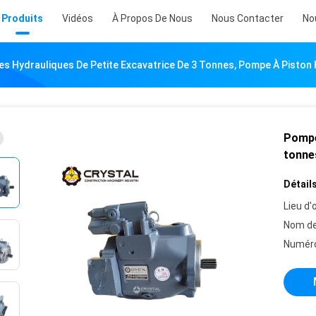
Produits
Vidéos
À Propos De Nous
Nous Contacter
No
s Hydrauliques De Petite Excavatrice De 3 Tonnes, Pompe À Piston
Pompe
tonne
Détails
Lieu d'o
Nom de
Numéro