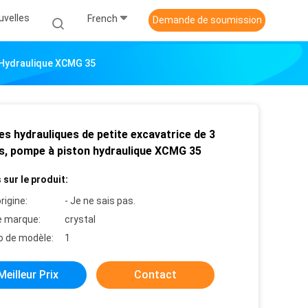
uvelles
French
Demande de soumission
 Hydraulique XCMG 35
s hydrauliques de petite excavatrice de 3
s, pompe à piston hydraulique XCMG 35
 sur le produit:
rigine:
- Je ne sais pas.
 marque:
crystal
 de modèle:
1
Meilleur Prix
Contact