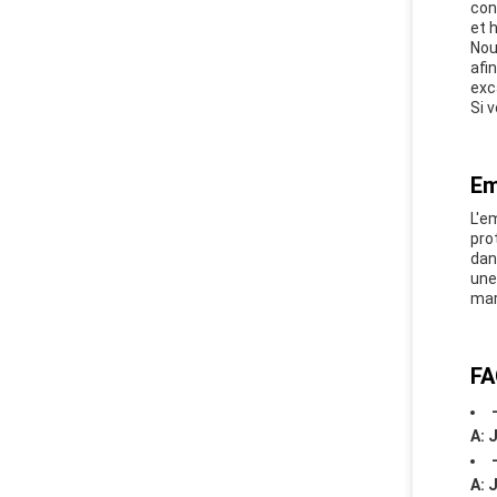
con
et 
Nou
afi
exc
Si 
Em
L'e
pro
dan
une
mari
FA
A: 
A: 