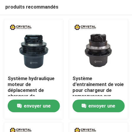
produits recommandés
Système hydraulique
Système
moteur de
d'entraînement de voie
déplacement de
pour chargeur de
À la maison
chargeur de
remorqueuse sur
remorqueuse sur
mesure moteur de
envoyer une
envoyer une
mesure
voyage chargeur à
Produits
grande vitesse
demande
demande
Vidéos