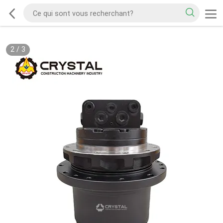
2
/
3